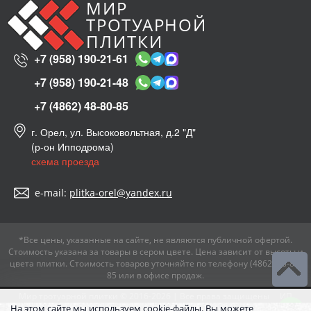
МИР
ТРОТУАРНОЙ
ПЛИТКИ
+7 (958) 190-21-61
+7 (958) 190-21-48
+7 (4862) 48-80-85
г. Орел, ул. Высоковольтная, д.2 "Д"
(р-он Ипподрома)
схема проезда
e-mail:
plitka-orel@yandex.ru
*Все цены, указанные на сайте, не являются публичной офертой.
Стоимость указана за товары в сером цвете. Цена зависит от высоты и
цвета плитки. Стоимость товаров уточняйте по телефону (4862) 48-80-
85 или в офисе продаж.
Мир тротуарной плитки
© 2016-
2026
| Все права защищены
ИП
На этом сайте мы используем cookie-файлы. Вы можете
Семин В.И.