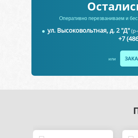
Осталис
Оперативно перезваниваем и бес
ул. Высоковольтная, д. 2 "Д"
(р
+7 (48
ЗАКА
или