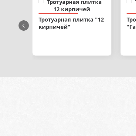
Тротуарная плитка "12
Тр
кирпичей"
"Г