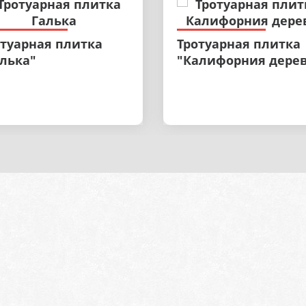
отуарная плитка
Тротуарная плитка
алька"
"Калифорния дере