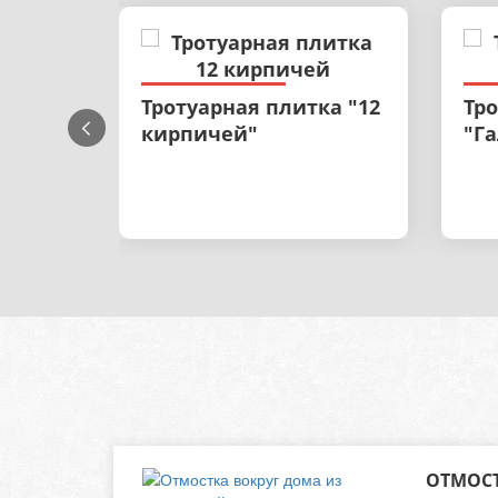
Тротуарная плитка "12
Тр
кирпичей"
"Г
ОТМОСТ