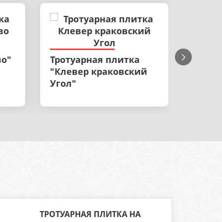
Троту
во"
Тротуарная плитка
"Крак
"Клевер краковский
Угол"
ТРОТУАРНАЯ ПЛИТКА НА