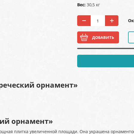
Вес:
30,5 кг
Ок
ДОБАВИТЬ
Греческий орнамент»
кий орнамент»
мощная плитка увеличенной площади. Она украшена орнаментом