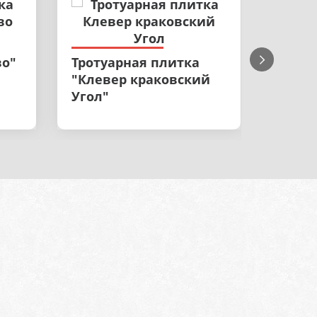
Троту
во"
Тротуарная плитка
"Крак
"Клевер краковский
Угол"