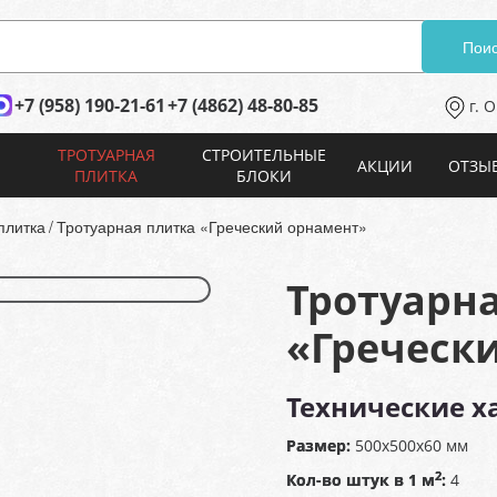
Поис
+7 (958) 190-21-61
+7 (4862) 48-80-85
г. 
ТРОТУАРНАЯ
СТРОИТЕЛЬНЫЕ
АКЦИИ
ОТЗЫ
ПЛИТКА
БЛОКИ
плитка
Тротуарная плитка «Греческий орнамент»
Тротуарн
«Греческ
Технические х
Размер:
500х500х60 мм
2
Кол-во штук в 1 м
:
4