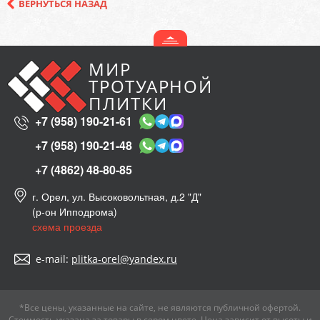
ВЕРНУТЬСЯ НАЗАД
МИР
ТРОТУАРНОЙ
ПЛИТКИ
+7 (958) 190-21-61
+7 (958) 190-21-48
+7 (4862) 48-80-85
г. Орел, ул. Высоковольтная, д.2 "Д"
(р-он Ипподрома)
схема проезда
e-mail:
plitka-orel@yandex.ru
*Все цены, указанные на сайте, не являются публичной офертой.
Стоимость указана за товары в сером цвете. Цена зависит от высоты и