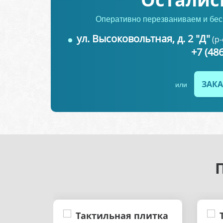
Оперативно перезваниваем и бес
ул. Высоковольтная, д. 2 "Д"
(р
+7 (48
ЗАКА
или