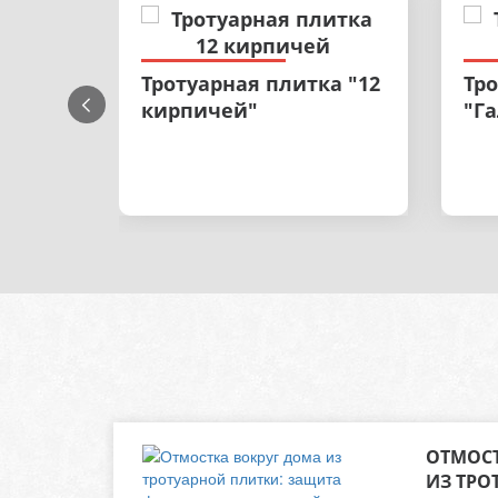
Тротуарная плитка "12
Тр
кирпичей"
"Г
ОТМОСТ
ИЗ ТРО