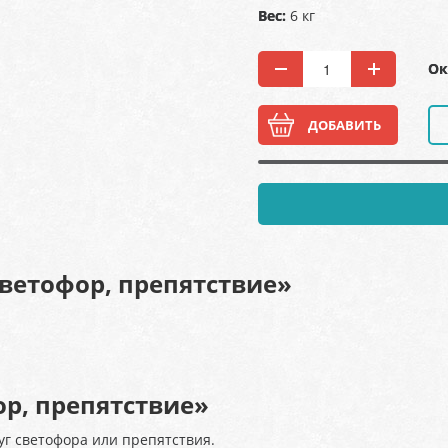
Вес:
6 кг
Ок
ДОБАВИТЬ
ветофор, препятствие»
р, препятствие»
уг светофора или препятствия.