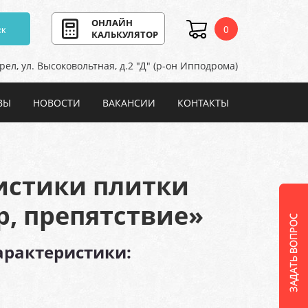
ОНЛАЙН
к
0
КАЛЬКУЛЯТОР
Орел, ул. Высоковольтная,
д.2 "Д" (р-он Ипподрома)
ВЫ
НОВОСТИ
ВАКАНСИИ
КОНТАКТЫ
истики плитки
р, препятствие»
арактеристики: