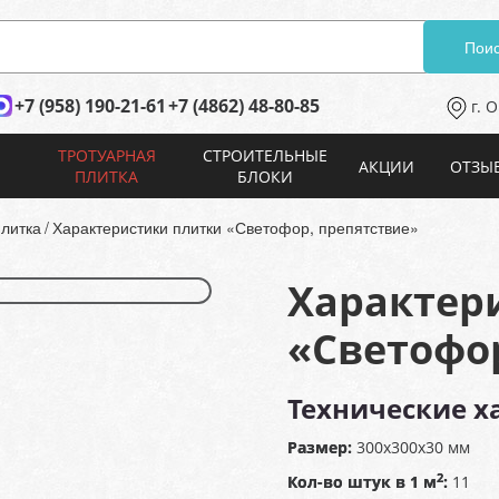
Поис
+7 (958) 190-21-61
+7 (4862) 48-80-85
г. 
ТРОТУАРНАЯ
СТРОИТЕЛЬНЫЕ
АКЦИИ
ОТЗЫ
ПЛИТКА
БЛОКИ
плитка
Характеристики плитки «Светофор, препятствие»
Характер
«Светофо
Технические х
Размер:
300х300х30 мм
2
Кол-во штук в 1 м
:
11