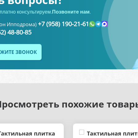
платно консультируем.
Позвоните нам
.
+7 (958) 190-21-61
-он Ипподрома)
62) 48-80-85
ЖИТЕ ЗВОНОК
Просмотреть похожие товар