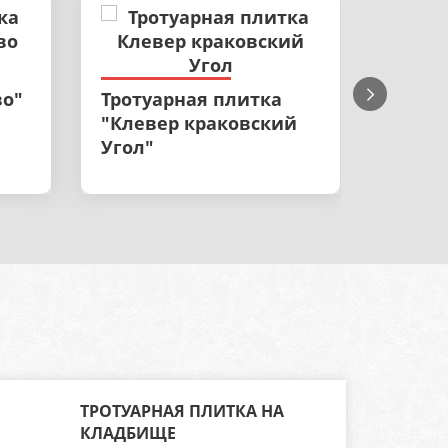
Троту
во"
Тротуарная плитка
"Крак
"Клевер краковский
Угол"
ТРОТУАРНАЯ ПЛИТКА НА
КЛАДБИЩЕ