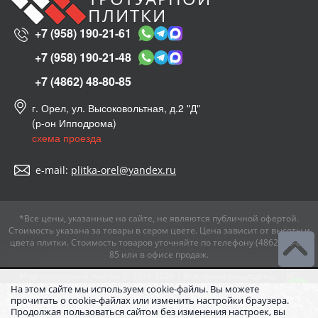
ПЛИТКИ
+7 (958) 190-21-61
+7 (958) 190-21-48
+7 (4862) 48-80-85
г. Орел, ул. Высоковольтная, д.2 "Д"
(р-он Ипподрома)
схема проезда
e-mail:
plitka-orel@yandex.ru
*Все цены, указанные на сайте, не являются публичной офертой.
Стоимость указана за товары в сером цвете. Цена зависит от высоты и
цвета плитки. Стоимость товаров уточняйте по телефону (4862) 48-80-
85 или в офисе продаж.
Мир тротуарной плитки
© 2016-
2026
| Все права защищены
ИП
Семин В.И.
На этом сайте мы используем cookie-файлы. Вы можете
прочитать о cookie-файлах или изменить настройки браузера.
Продолжая пользоваться сайтом без изменения настроек, вы